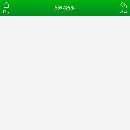
香港精华区
首页
返回