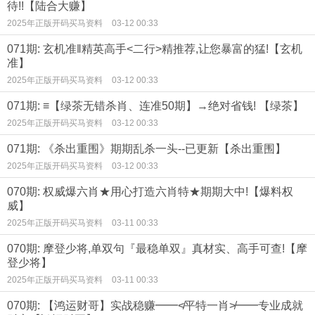
待!!【陆合大赚】
2025年正版开码买马资料
03-12 00:33
071期: 玄机准‖精英高手<二行>精推荐,让您暴富的猛!【玄机
准】
2025年正版开码买马资料
03-12 00:33
071期: ≡【绿茶无错杀肖、连准50期】→绝对省钱! 【绿茶】
2025年正版开码买马资料
03-12 00:33
071期: 《杀出重围》期期乱杀一头--已更新【杀出重围】
2025年正版开码买马资料
03-12 00:33
070期: 权威爆六肖★用心打造六肖特★期期大中!【爆料权
威】
2025年正版开码买马资料
03-11 00:33
070期: 摩登少将,单双句『最稳单双』真材实、高手可查!【摩
登少将】
2025年正版开码买马资料
03-11 00:33
070期: 【鸿运财哥】实战稳赚━━≮平特一肖≯━━专业成就