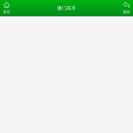
澳门高手
首页
返回