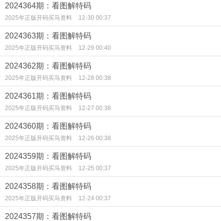
2024364期：看图解特码
2025年正版开码买马资料
12-30 00:37
2024363期：看图解特码
2025年正版开码买马资料
12-29 00:40
2024362期：看图解特码
2025年正版开码买马资料
12-28 00:38
2024361期：看图解特码
2025年正版开码买马资料
12-27 00:38
2024360期：看图解特码
2025年正版开码买马资料
12-26 00:38
2024359期：看图解特码
2025年正版开码买马资料
12-25 00:37
2024358期：看图解特码
2025年正版开码买马资料
12-24 00:37
2024357期：看图解特码